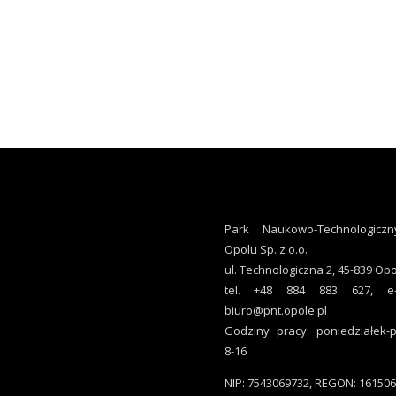
Park Naukowo-Technologicz
Opolu Sp. z o.o.
ul. Technologiczna 2, 45-839 Op
tel. +48 884 883 627, e-m
biuro@pnt.opole.pl
Godziny pracy: poniedziałek-p
8-16
NIP: 7543069732, REGON: 16150