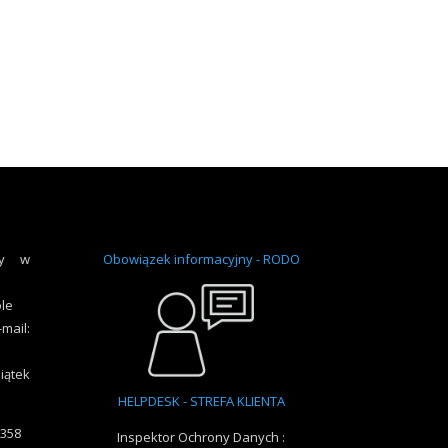
ny w
Obowiązek informacyjny - RODO
ole
ail:
iątek
HELPDESK - STREFA KLIENTA
6358
Inspektor Ochrony Danych :