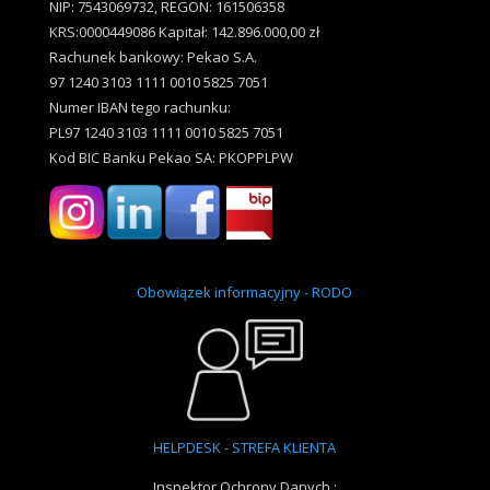
NIP: 7543069732, REGON: 161506358
KRS:0000449086 Kapitał: 142.896.000,00 zł
Rachunek bankowy: Pekao S.A.
97 1240 3103 1111 0010 5825 7051
Numer IBAN tego rachunku:
PL97 1240 3103 1111 0010 5825 7051
Kod BIC Banku Pekao SA: PKOPPLPW
Obowiązek informacyjny - RODO
HELPDESK - STREFA KLIENTA
Inspektor Ochrony Danych :