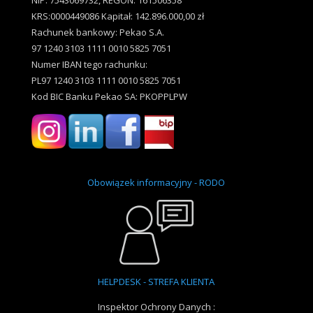
NIP: 7543069732, REGON: 161506358
KRS:0000449086 Kapitał: 142.896.000,00 zł
Rachunek bankowy: Pekao S.A.
97 1240 3103 1111 0010 5825 7051
Numer IBAN tego rachunku:
PL97 1240 3103 1111 0010 5825 7051
Kod BIC Banku Pekao SA: PKOPPLPW
Obowiązek informacyjny - RODO
HELPDESK - STREFA KLIENTA
Inspektor Ochrony Danych :