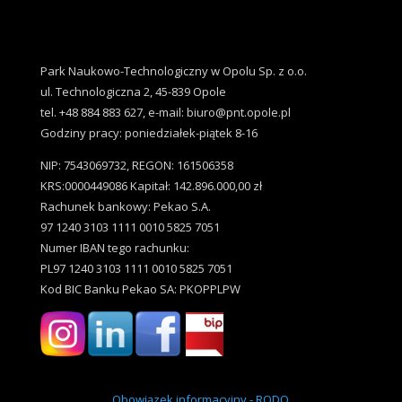
Park Naukowo-Technologiczny w Opolu Sp. z o.o.
ul. Technologiczna 2, 45-839 Opole
tel. +48 884 883 627, e-mail: biuro@pnt.opole.pl
Godziny pracy: poniedziałek-piątek 8-16
NIP: 7543069732, REGON: 161506358
KRS:0000449086 Kapitał: 142.896.000,00 zł
Rachunek bankowy: Pekao S.A.
97 1240 3103 1111 0010 5825 7051
Numer IBAN tego rachunku:
PL97 1240 3103 1111 0010 5825 7051
Kod BIC Banku Pekao SA: PKOPPLPW
Obowiązek informacyjny - RODO